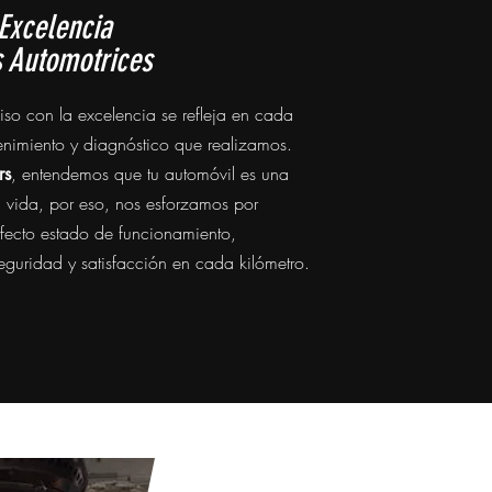
Excelencia
s Automotrices
so con la excelencia se refleja en cada
nimiento y diagnóstico que realizamos.
, entendemos que tu automóvil es una
rs
tu vida, por eso, nos esforzamos por
fecto estado de funcionamiento,
eguridad y satisfacción en cada kilómetro.