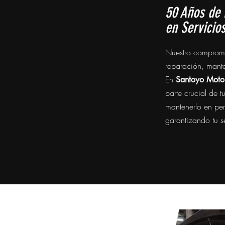
50 Años de 
en Servicio
Nuestro compromi
reparación, mante
En
Santoyo Moto
parte crucial de 
mantenerlo en per
garantizando tu s