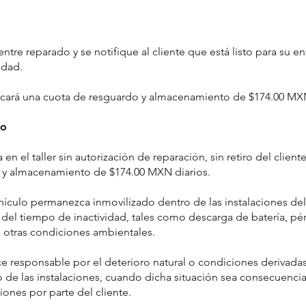
tre reparado y se notifique al cliente que está listo para su en
idad.
licará una cuota de resguardo y almacenamiento de $174.00 MX
to
 el taller sin autorización de reparación, sin retiro del client
o y almacenamiento de $174.00 MXN diarios.
hículo permanezca inmovilizado dentro de las instalaciones del
 del tiempo de inactividad, tales como descarga de batería, p
 otras condiciones ambientales.
 hace responsable por el deterioro natural o condiciones derivad
e las instalaciones, cuando dicha situación sea consecuencia d
iones por parte del cliente.