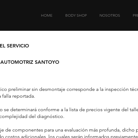
HOME
BODY SHOP
NOSOTROS
PR
L SERVICIO
 AUTOMOTRIZ SANTOYO
stico preliminar sin desmontaje corresponde a la inspección técn
 falla reportada.
co se determinará conforme a la lista de precios vigente del tal
 complejidad del diagnóstico.
je de componentes para una evaluación más profunda, dicho 
 costos adicionales, los cuales serán informados previamente a