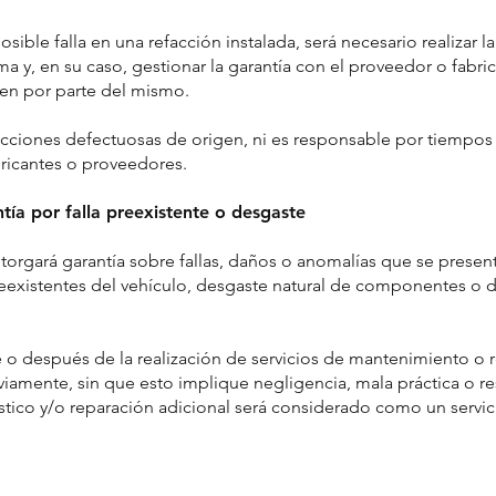
sible falla en una refacción instalada, será necesario realizar l
a y, en su caso, gestionar la garantía con el proveedor o fabri
en por parte del mismo.
facciones defectuosas de origen, ni es responsable por tiempos
ricantes o proveedores.
tía por falla preexistente o desgaste
 otorgará garantía sobre fallas, daños o anomalías que se presen
eexistentes del vehículo, desgaste natural de componentes o d
e o después de la realización de servicios de mantenimiento o
viamente, sin que esto implique negligencia, mala práctica o res
óstico y/o reparación adicional será considerado como un servi