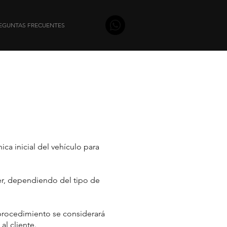
EGUNTAS FRECUENTES
ica inicial del vehículo para
ler, dependiendo del tipo de
procedimiento se considerará
l cliente.