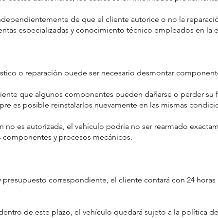
independientemente de que el cliente autorice o no la repara
ntas especializadas y conocimiento técnico empleados en la e
óstico o reparación puede ser necesario desmontar component
liente que algunos componentes pueden dañarse o perder su f
re es posible reinstalarlos nuevamente en las mismas condicio
ón no es autorizada, el vehículo podría no ser rearmado exactam
tos componentes y procesos mecánicos.
 presupuesto correspondiente, el cliente contará con 24 horas h
dentro de este plazo, el vehículo quedará sujeto a la política