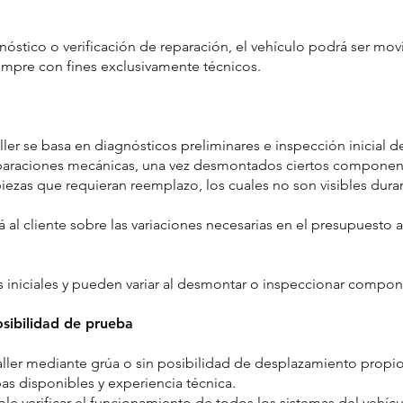
óstico o verificación de reparación, el vehículo podrá ser mo
siempre con fines exclusivamente técnicos.
ller se basa en diagnósticos preliminares e inspección inicial de
reparaciones mecánicas, una vez desmontados ciertos compone
iezas que requieran reemplazo, los cuales no son visibles durant
rá al cliente sobre las variaciones necesarias en el presupuesto 
iniciales y pueden variar al desmontar o inspeccionar compon
osibilidad de prueba
ller mediante grúa o sin posibilidad de desplazamiento propio,
as disponibles y experiencia técnica.
ble verificar el funcionamiento de todos los sistemas del vehíc